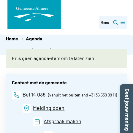
Direct
Menu
Zoeken
naar
Home
Agenda
paginainhoud
Agenda-item niet gevonden
Er is geen agenda-item om te laten zien
Contact met de gemeente
Bel
14 036
(vanuit het buitenland
+31 36 539 99 11
)
Melding doen
Afspraak maken