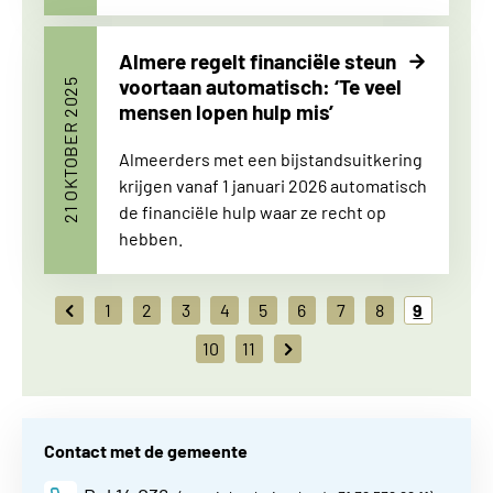
Almere regelt financiële steun
voortaan automatisch: ‘Te veel
21 OKTOBER 2025
mensen lopen hulp mis’
Almeerders met een bijstandsuitkering
krijgen vanaf 1 januari 2026 automatisch
de financiële hulp waar ze recht op
hebben.
vorige
1
2
3
4
5
6
7
8
9
10
11
volgende
Contact met de gemeente