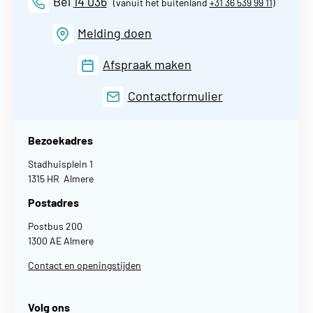
Bel
14 036
(vanuit het buitenland
+31 36 539 99 11
)
Melding doen
Afspraak maken
Contactformulier
Bezoekadres
Stadhuisplein 1
1315 HR Almere
Postadres
Postbus 200
1300 AE Almere
Contact en openingstijden
Volg ons