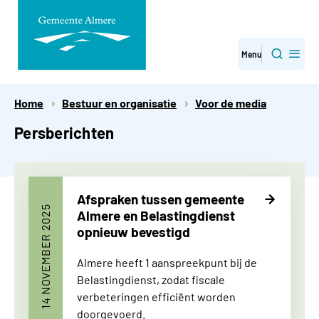
Direct
Menu
Zoeken
naar
paginainhoud
Home
Bestuur en organisatie
Voor de media
Persberichten
Afspraken tussen gemeente
14 NOVEMBER 2025
Almere en Belastingdienst
opnieuw bevestigd
Almere heeft 1 aanspreekpunt bij de
Belastingdienst, zodat fiscale
verbeteringen efficiënt worden
doorgevoerd.