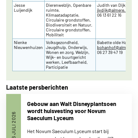
Jesse
Dierenwelzijn, Openbare
Judith van Dijk
Luijendijk
ruimte,
jjvdijk
@almere.nl
Klimaatadaptatie,
06 13 61 22 16
Circulaire grondstoffen,
Biodiversiteit en Natuur,
Circulaire grondstoffen,
Mobiliteit
Nienke
Volksgezondheid,
Babette olde Hanhof
Nieuwenhuizen
Jeugdhulp, Onderwijs,
bohanhof
@almere.nl
Wonen en zorg, Welzijn,
06 27 39 47 19
Wijk- en buurtgericht
werken, Leefbaarheid,
Participatie
Laatste persberichten
Gebouw aan Walt Disneyplantsoen
wordt huisvesting voor Novum
6 JULI 2026
Saeculum Lyceum
Het Novum Saeculum Lyceum start bij