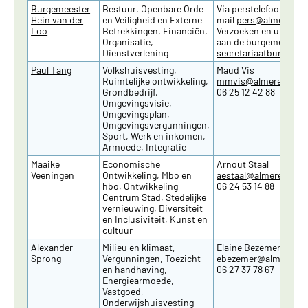
Burgemeester
Bestuur, Openbare Orde
Via perstelefoon
036 
Hein van der
en Veiligheid en Externe
mail
pers@almere.nl
.
Loo
Betrekkingen, Financiën,
Verzoeken en uitnodig
Organisatie,
aan de burgemeester 
Dienstverlening
secretariaatburgemee
Paul Tang
Volkshuisvesting,
Maud Vis
Ruimtelijke ontwikkeling,
mmvis
@almere.nl
Grondbedrijf,
06 25 12 42 88
Omgevingsvisie,
Omgevingsplan,
Omgevingsvergunningen,
Sport, Werk en inkomen,
Armoede, Integratie
Maaike
Economische
Arnout Staal
Veeningen
Ontwikkeling, Mbo en
aestaal
@almere.nl
hbo, Ontwikkeling
06 24 53 14 88
Centrum Stad, Stedelijke
vernieuwing, Diversiteit
en Inclusiviteit, Kunst en
cultuur
Alexander
Milieu en klimaat,
Elaine Bezemer
Sprong
Vergunningen, Toezicht
ebezemer
@almere.nl
en handhaving,
06 27 37 78 67
Energiearmoede,
Vastgoed,
Onderwijshuisvesting