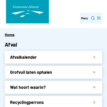
Direct
Menu
Zoeken
naar
paginainhoud
Home
Afval
Afvalkalender
Grofvuil laten ophalen
Wat hoort waarin?
Recyclingperrons