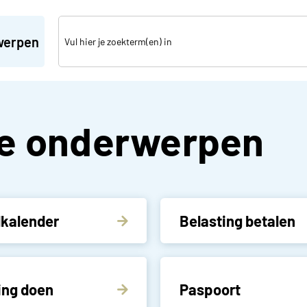
werpen
ere
e onderwerpen
lkalender
Belasting betalen
ing doen
Paspoort