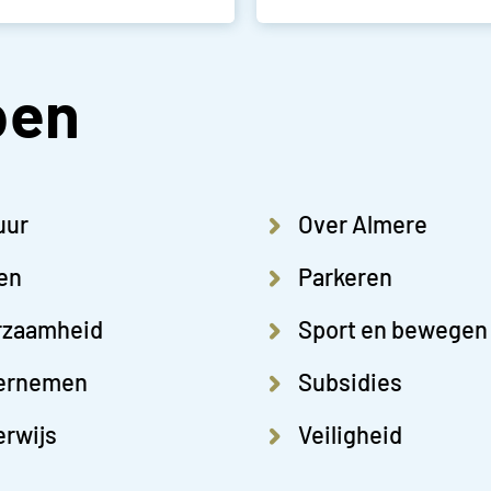
pen
uur
Over Almere
en
Parkeren
rzaamheid
Sport en bewegen
ernemen
Subsidies
rwijs
Veiligheid