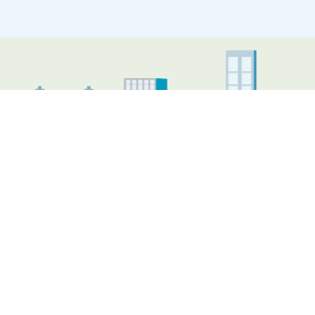
Illustratie Almere skyline
Nieuws
Nieuwe audiotour