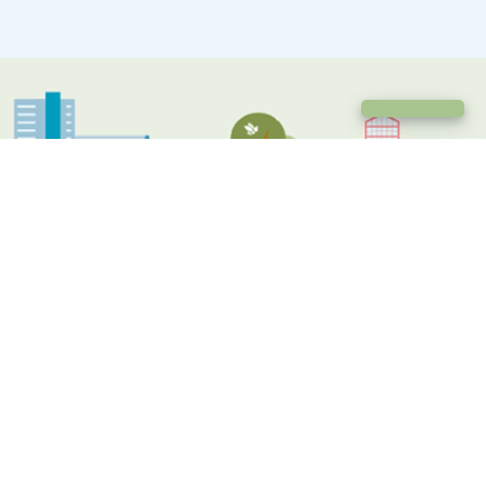
Chat met een medewerker
Alle nieuwsartikelen
Xenevieve wordt vierde