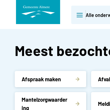
Direct
Alle onder
naar
paginainhoud
Gemeente Alm
Meest bezocht
Afspraak maken
Afva
Mantelzorgwaarder
Meld
ing