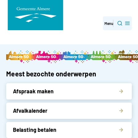
Direct
Menu
Zoeken
naar
paginainhoud
Gemeente Almere
Meest bezochte onderwerpen
Afspraak maken
Afvalkalender
Belasting betalen