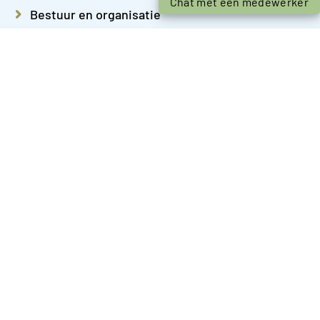
Chat met een medewerker
Bestuur en organisatie
Bouwen en verbouwen
Burgerzaken
Cultuur
Dieren
Duurzaamheid
Ondernemen
Onderwijs
Over Almere
Parkeren
Sport en bewegen
Subsidies