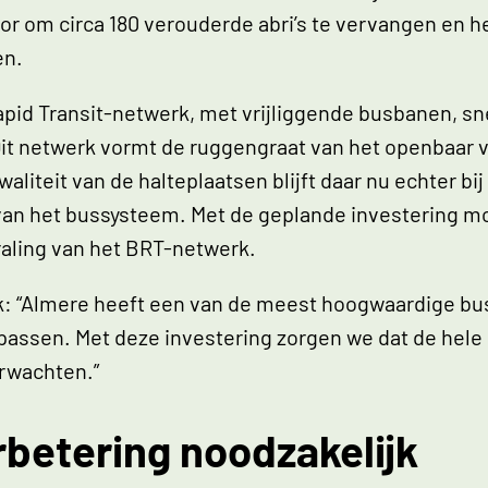
r om circa 180 verouderde abri’s te vervangen en 
en.
pid Transit-netwerk, met vrijliggende busbanen, sn
 Dit netwerk vormt de ruggengraat van het openbaar 
waliteit van de halteplaatsen blijft daar nu echter b
 van het bussysteem. Met de geplande investering m
raling van het BRT-netwerk.
jk: “Almere heeft een van de meest hoogwaardige b
passen. Met deze investering zorgen we dat de hele 
erwachten.”
rbetering noodzakelijk