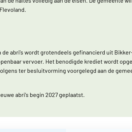
an de haltes volledig aan de eisen. De gemeente wil
 Flevoland.
 de abri’s wordt grotendeels gefinancierd uit Bikker
t openbaar vervoer. Het benodigde krediet wordt op
volgens ter besluitvorming voorgelegd aan de geme
euwe abri’s begin 2027 geplaatst.