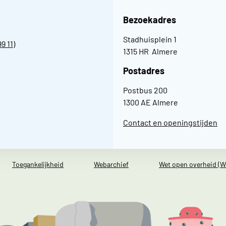
Bezoekadres
Stadhuisplein 1
99 11
)
1315 HR Almere
Postadres
Postbus 200
1300 AE Almere
Contact en openingstijden
Toegankelijkheid
Webarchief
Wet open overheid (W