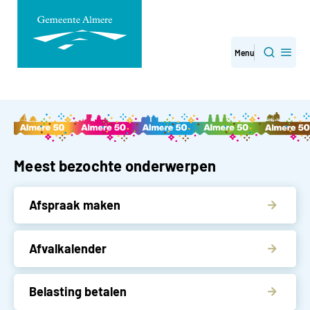
Direct
Menu
Zoeken
naar
paginainhoud
Gemeente Almere
Meest bezochte onderwerpen
Afspraak maken
Afvalkalender
Belasting betalen