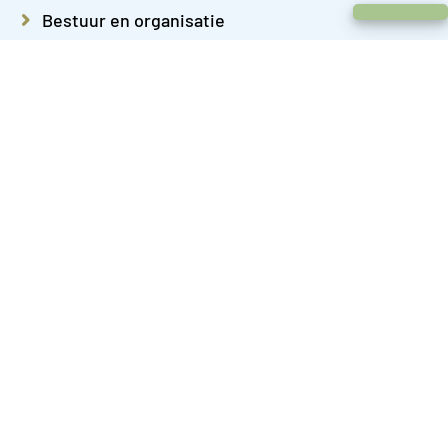
Chat met een medewerker
Bestuur en organisatie
Bouwen en verbouwen
Burgerzaken
Cultuur
Dieren
Duurzaamheid
Ondernemen
Onderwijs
Over Almere
Parkeren
Sport en bewegen
Subsidies