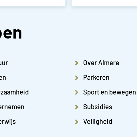
pen
uur
Over Almere
en
Parkeren
rzaamheid
Sport en bewegen
ernemen
Subsidies
rwijs
Veiligheid