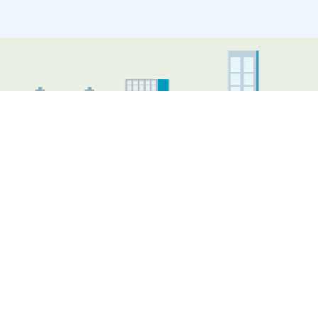
Illustratie Almere skyline
Nieuws
Nieuwe audiotour