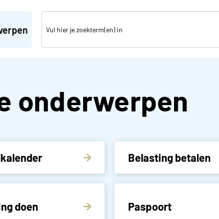
werpen
ere
e onderwerpen
lkalender
Belasting betalen
ing doen
Paspoort