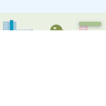
Chat met een medewerker
Alle nieuwsartikelen
Xenevieve wordt vierde