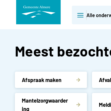
Direct
Alle onder
naar
paginainhoud
Gemeente Alm
Meest bezocht
Afspraak maken
Afva
Mantelzorgwaarder
Meld
ing