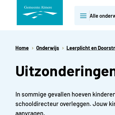
Direct
Alle onder
naar
paginainhoud
Home
Onderwijs
Leerplicht en Doors
Uitzonderingen 
In sommige gevallen hoeven kinderen ti
schooldirecteur overleggen. Jouw kind
aanvragen.