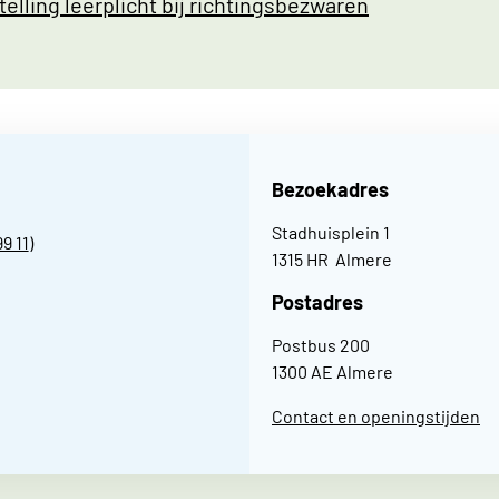
telling leerplicht bij richtingsbezwaren
Bezoekadres
Stadhuisplein 1
99 11
)
1315 HR Almere
Postadres
Postbus 200
1300 AE Almere
Contact en openingstijden