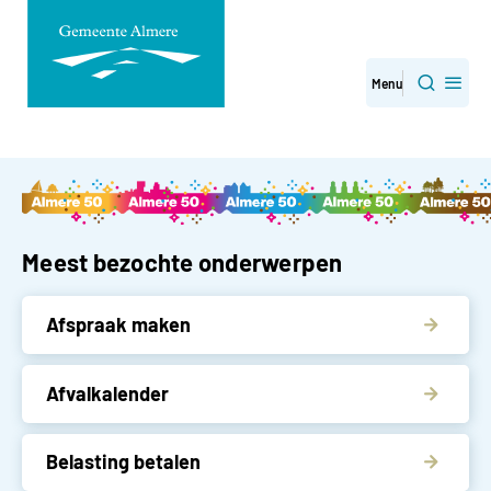
Direct
Menu
Zoeken
naar
paginainhoud
Gemeente Almere
Meest bezochte onderwerpen
Afspraak maken
Afvalkalender
Belasting betalen