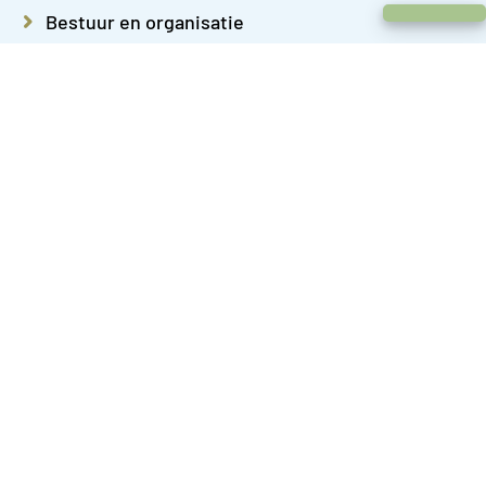
Chat met een medewerker
Bestuur en organisatie
Bouwen en verbouwen
Burgerzaken
Cultuur
Dieren
Duurzaamheid
Ondernemen
Onderwijs
Over Almere
Parkeren
Sport en bewegen
Subsidies