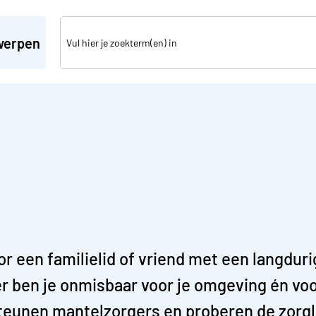
werpen
 een familielid of vriend met een langdurig
r ben je onmisbaar voor je omgeving én vo
eunen mantelzorgers en proberen de zorglas