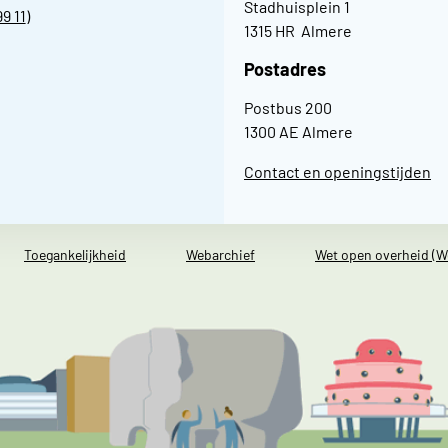
Stadhuisplein 1
99 11
)
1315 HR Almere
Postadres
Postbus 200
1300 AE Almere
Contact en openingstijden
Toegankelijkheid
Webarchief
Wet open overheid (W