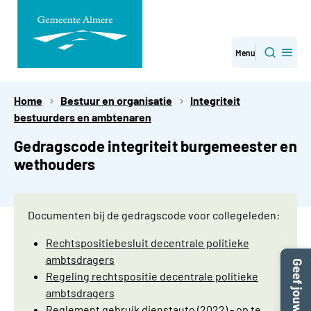
Direct
Menu
Zoeken
naar
paginainhoud
Home
Bestuur en organisatie
Integriteit
bestuurders en ambtenaren
Gedragscode integriteit burgemeester en
wethouders
Documenten bij de gedragscode voor collegeleden:
Rechtspositiebesluit decentrale politieke
ambtsdragers
Regeling rechtspositie decentrale politieke
ambtsdragers
Reglement gebruik dienstauto (2022) - op te