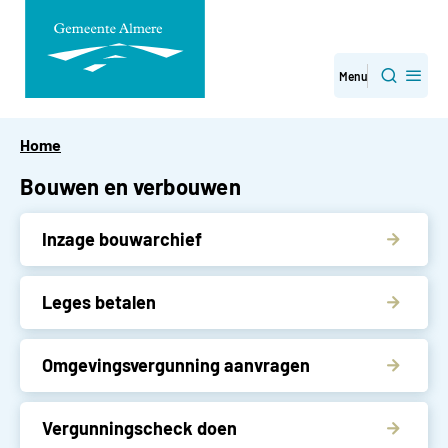
Direct
Menu
Zoeken
naar
paginainhoud
Home
Bouwen en verbouwen
Inzage bouwarchief
Leges betalen
Omgevingsvergunning aanvragen
Vergunningscheck doen