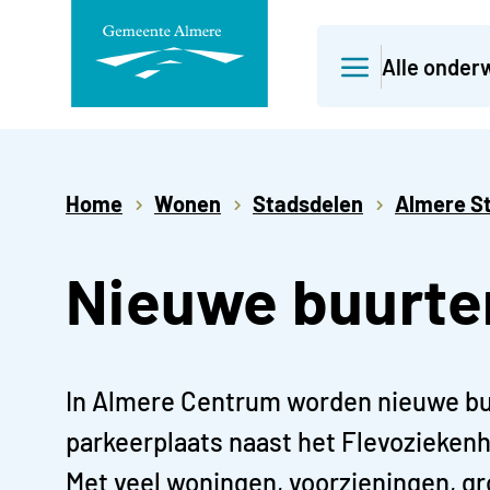
Direct
Alle onder
naar
paginainhoud
Home
Wonen
Stadsdelen
Almere S
Nieuwe buurte
In Almere Centrum worden nieuwe buu
parkeerplaats naast het Flevoziekenh
Met veel woningen, voorzieningen, gr