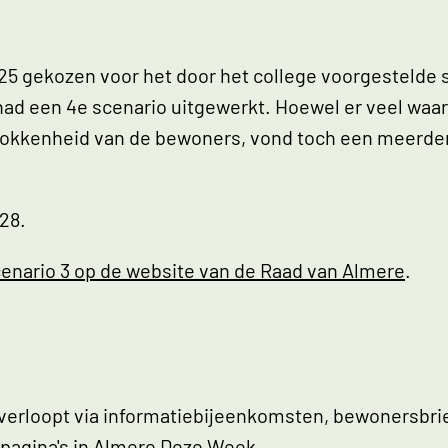
5 gekozen voor het door het college voorgestelde s
had een 4e scenario uitgewerkt. Hoewel er veel waa
trokkenheid van de bewoners, vond toch een meerder
028.
cenario 3 op de website van de Raad van Almere
.
verloopt via informatiebijeenkomsten, bewonersbri
-pagina's in Almere Deze Week.