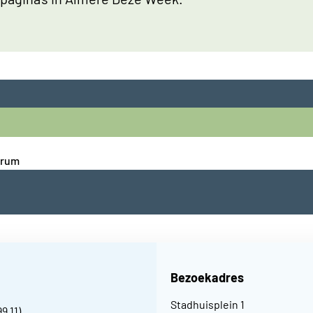
trum
Bezoekadres
Stadhuisplein 1
99 11
)