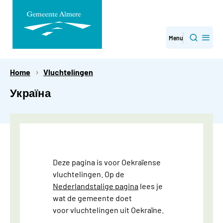
Direct
Menu
Zoeken
naar
paginainhoud
Home
Vluchtelingen
Україна
Deze pagina is voor Oekraïense
vluchtelingen. Op de
Nederlandstalige pagina
lees je
wat de gemeente doet
voor vluchtelingen uit Oekraïne.