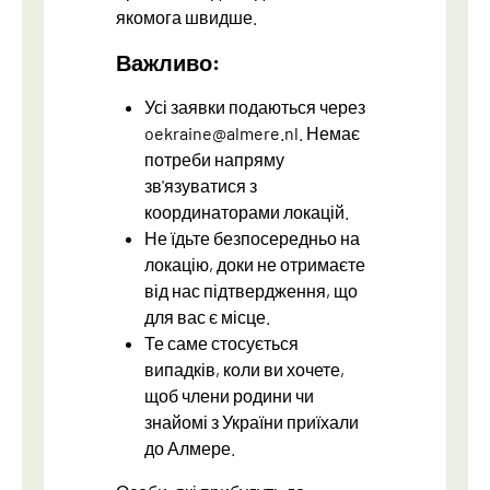
якомога швидше.
Важливо:
Усі заявки подаються через
oekraine@almere.nl. Немає
потреби напряму
зв'язуватися з
координаторами локацій.
Не їдьте безпосередньо на
локацію, доки не отримаєте
від нас підтвердження, що
для вас є місце.
Те саме стосується
випадків, коли ви хочете,
щоб члени родини чи
знайомі з України приїхали
до Алмере.