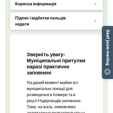
Корисна інформація
Підпис і відбитки пальців
надати
Зверніть увагу:
Муніципальні притулки
наразі практично
заповнені
На даний момент майже всі
муніципальні локації для
розміщення в Алмере та в
решті Нідерландів заповнені.
Тому, на жаль, неможливо
автоматично розраховувати на