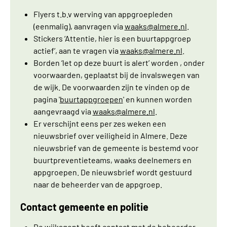
Flyers t.b.v werving van appgroepleden
(eenmalig), aanvragen via
waaks
@almere.nl
.
Stickers ‘Attentie, hier is een buurtappgroep
actief’, aan te vragen via
waaks
@almere.nl
.
Borden ‘let op deze buurt is alert’ worden , onder
voorwaarden, geplaatst bij de invalswegen van
de wijk. De voorwaarden zijn te vinden op de
pagina '
buurtappgroepen
' en kunnen worden
aangevraagd via
waaks
@almere.nl
.
Er verschijnt eens per zes weken een
nieuwsbrief over veiligheid in Almere. Deze
nieuwsbrief van de gemeente is bestemd voor
buurtpreventieteams, waaks deelnemers en
appgroepen. De nieuwsbrief wordt gestuurd
naar de beheerder van de appgroep.
Contact gemeente en politie
De wijkagent heeft contact met de beheerder