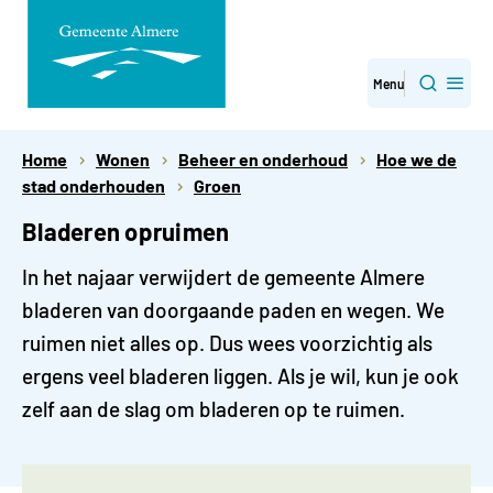
Direct
Menu
Zoeken
naar
paginainhoud
Home
Wonen
Beheer en onderhoud
Hoe we de
stad onderhouden
Groen
Bladeren opruimen
In het najaar verwijdert de gemeente Almere
bladeren van doorgaande paden en wegen. We
ruimen niet alles op. Dus wees voorzichtig als
ergens veel bladeren liggen. Als je wil, kun je ook
zelf aan de slag om bladeren op te ruimen.