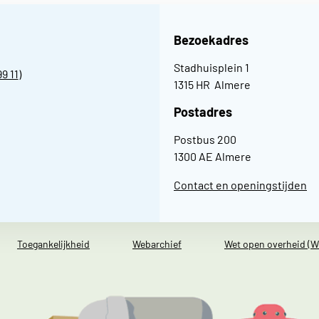
Bezoekadres
Stadhuisplein 1
99 11
)
1315 HR Almere
Postadres
Postbus 200
1300 AE Almere
Contact en openingstijden
Toegankelijkheid
Webarchief
Wet open overheid (W