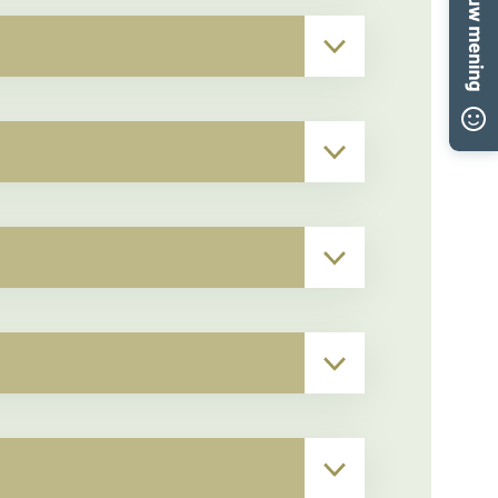
▾
▾
▾
▾
▾