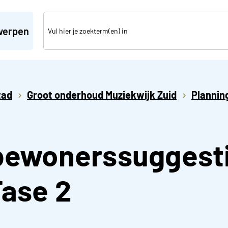
werpen
tad
Groot onderhoud Muziekwijk Zuid
Plannin
 bewonerssuggest
Fase 2