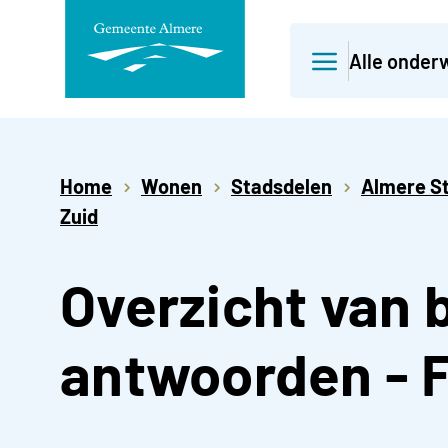
Direct
Alle onder
naar
paginainhoud
Home
Wonen
Stadsdelen
Almere S
Zuid
Overzicht van
antwoorden - 