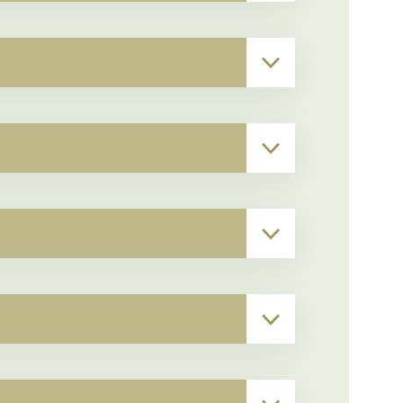
▾
▾
▾
▾