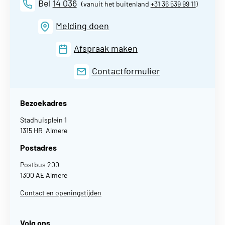
Bel
14 036
(vanuit het buitenland
+31 36 539 99 11
)
Melding doen
Afspraak maken
Contactformulier
Bezoekadres
Stadhuisplein 1
1315 HR Almere
Postadres
Postbus 200
1300 AE Almere
Contact en openingstijden
Volg ons