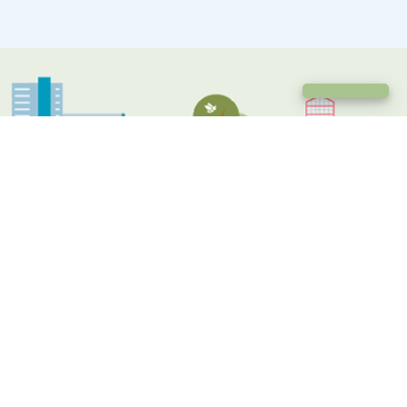
Chat met een medewerker
Alle nieuwsartikelen
Xenevieve wordt vierde