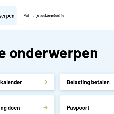
werpen
ere
e onderwerpen
lkalender
Belasting betalen
ing doen
Paspoort