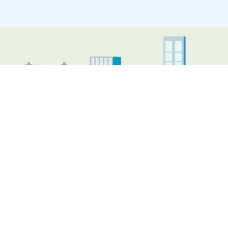
Illustratie Almere skyline
Nieuws
Nieuwe audiotour