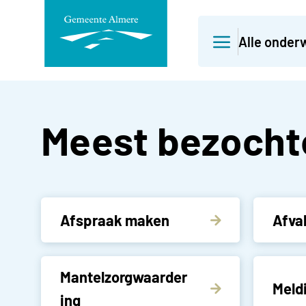
Direct
Alle onder
naar
paginainhoud
Gemeente Alm
Meest bezocht
Afspraak maken
Afva
Mantelzorgwaarder
Meld
ing