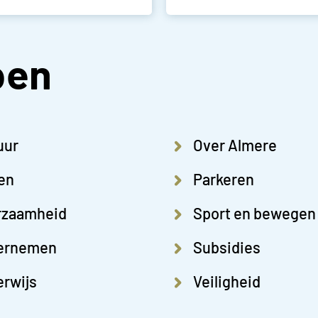
pen
uur
Over Almere
en
Parkeren
rzaamheid
Sport en bewegen
ernemen
Subsidies
rwijs
Veiligheid